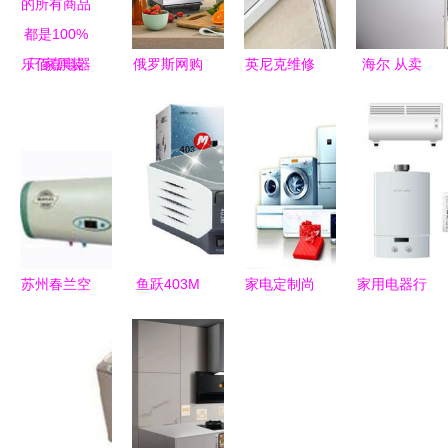
乐佰嘉电器
俄罗斯网购
英尼克维修
海尔 从卖
官网商城,
市场新动向
服务热线与
家电到“卖
我们确保您
厨房小家电
家用电器常
场景”唯一
所购买的所
销量增长显
见问题解答
展示全场景
有商品都是
著
生态的家用
100%厂家
电器先锋
原装
苏州春兰空
鱼跃403M
家电定制尚
家用电器行
调维修指南
压缩式雾化
处炒作阶段
业 应对意
留影记录与
器 家庭健
概念火热，
外冲击，坚
专业服务
康的贴心守
落地存挑战
守风险底线
护者