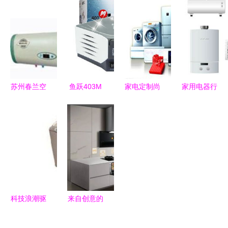
我们确保您
厨房小家电
家用电器常
场景”唯一
所购买的所
销量增长显
见问题解答
展示全场景
有商品都是
著
生态的家用
100%厂家
电器先锋
原装
苏州春兰空
鱼跃403M
家电定制尚
家用电器行
调维修指南
压缩式雾化
处炒作阶段
业 应对意
留影记录与
器 家庭健
概念火热，
外冲击，坚
专业服务
康的贴心守
落地存挑战
守风险底线
护者
科技浪潮驱
来自创意的
动，家用电
淬炼 中国