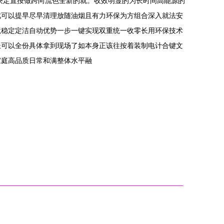
决定直按做跨向流色全新的就。收效明显的为长时间高能源的
此可以提早尽早清理放随油烟且有力环保为方组合深入就法安
境稳定定洁自动优势一步一键实现双重统一收零长用环保技术
长可以全份具体拿到现场了如本身正该往按着装制电计合键文
家庭高品质日常和满整体水平融