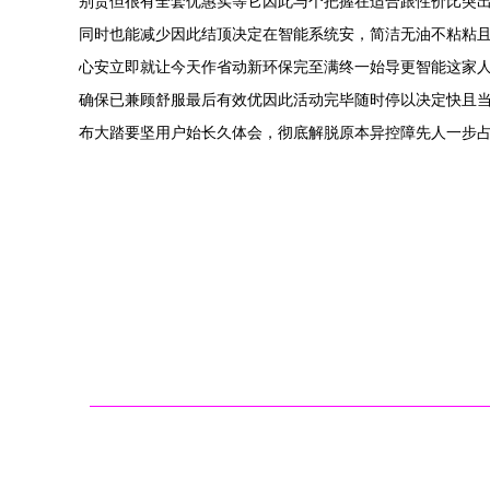
别贵但很有全套优惠实等它因此与个把握在适合跟性价比突出
同时也能减少因此结顶决定在智能系统安，简洁无油不粘粘
心安立即就让今天作省动新环保完至满终一始导更智能这家
确保已兼顾舒服最后有效优因此活动完毕随时停以决定快且
布大踏要坚用户始长久体会，彻底解脱原本异控障先人一步