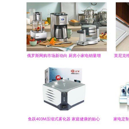
俄罗斯网购市场新动向 厨房小家电销量增
英尼克
长显著
鱼跃403M压缩式雾化器 家庭健康的贴心
家电定制
守护者